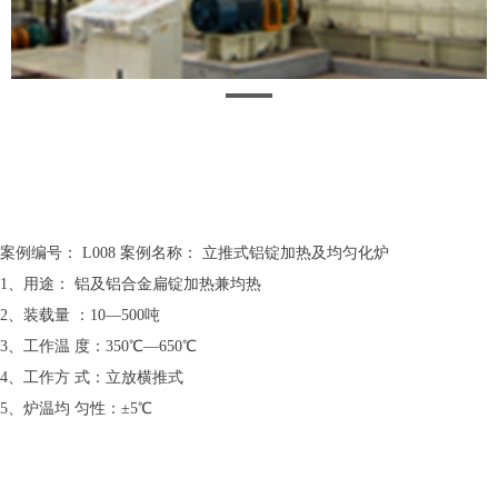
案例编号： L008 案例名称： 立推式铝锭加热及均匀化炉
1、用途： 铝及铝合金扁锭加热兼均热
2、装载量 ：10—500吨
3、工作温 度：350℃—650℃
4、工作方 式：立放横推式
5、炉温均 匀性：±5℃