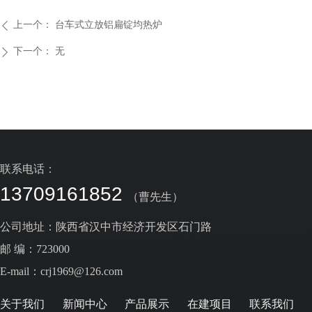
上一个：
台车式立放铝扁锭均热炉
ꄴ
下一个：
无
ꄲ
联系电话：
13709161852
（曹先生）
公司地址：陕西省汉中市经济开发区石门路
邮 编：723000
E-mail：crj1969@126.com
关于我们
新闻中心
产品展示
在建项目
联系我们